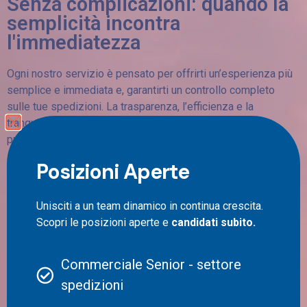
Senza complicazioni: quando la
semplicità incontra
l'immediatezza
Ogni nostro servizio è pensato per offrirti un’esperienza più
semplice e immediata e, garantirti un controllo completo
sulle tue spedizioni. La trasparenza, l’efficienza e la
tranquillità dei nostri clienti sono valori ai quali diamo
prioritaria importanza.
Posizioni Aperte
Il nostro obiettivo è quello di garantirti il pieno controllo dello
stato della spedizione delle tue merci, dalla raccolta alla loro
consegna finale, assicurandoti una visione chiara e
Unisciti a un team dinamico in continua crescita.
dettagliata del progresso della tua spedizione.
Scopri le posizioni aperte e
candidati subito.
Commerciale Senior - settore
spedizioni