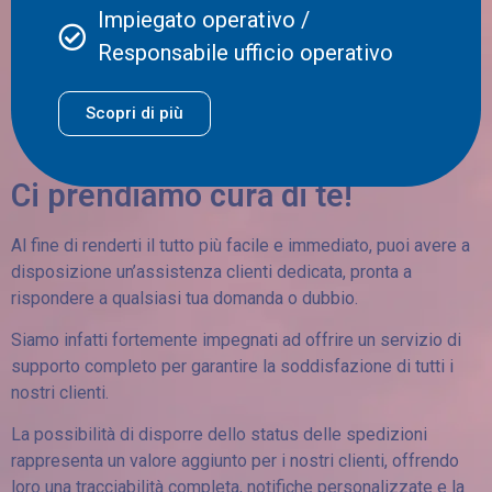
Impiegato operativo /
Responsabile ufficio operativo
Scopri di più
Ci prendiamo cura di te!
Al fine di renderti il tutto più facile e immediato, puoi avere a
disposizione un’assistenza clienti dedicata, pronta a
rispondere a qualsiasi tua domanda o dubbio.
Siamo infatti fortemente impegnati ad offrire un servizio di
supporto completo per garantire la soddisfazione di tutti i
nostri clienti.
La possibilità di disporre dello status delle spedizioni
rappresenta un valore aggiunto per i nostri clienti, offrendo
loro una tracciabilità completa, notifiche personalizzate e la